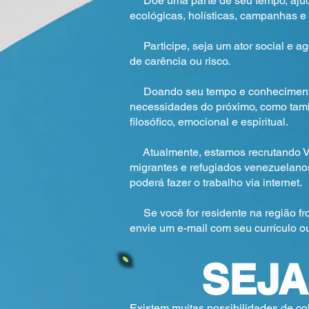
Doe uma parte de seu tempo, ajuda
ecológicas, holísticas, campanhas e 
Participe, seja um ator social e a
de carência ou risco.
Doando seu tempo e conhecimentos, 
necessidades do próximo, como també
filosófico, emocional e espiritual.
Atualmente, estamos recrutando Volu
migrantes e refugiados venezuelanos
poderá fazer o trabalho via internet.
Se você for residente na região fron
envie um e-mail com seu currículo
SEJ
Existem muitas possibilidades de co