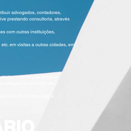
ribuir advogados, contadores,
ive prestando consultoria, através
es com outras instituições,
 etc. em visitas a outras cidades, em
itório, materiais de limpeza,
anutenção de veículos, etc.
a forma de contribuição e
ÁRIO