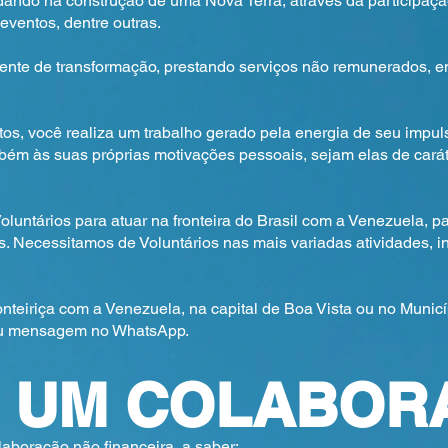
ndo na construção de uma Nova Terra, através da participaçã
eventos, dentre outras.
gente de transformação, prestando serviços não remunerados, 
você realiza um trabalho gerado pela energia de seu impulso
m às suas próprias motivações pessoais, sejam elas de caráter 
ntários para atuar na fronteira do Brasil com a Venezuela, p
. Necessitamos de Voluntários nas mais variadas atividades, in
teiriça com a Venezuela, na capital de Boa Vista ou no Municíp
 ou mensagem no WhatsApp.
A UM COLABOR
laboração não financeira, a saber: