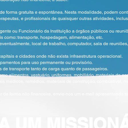
, de forma gratuita e espontânea. Nesta modalidade, podem cont
rapeutas, e profissionais de quaisquer outras atividades, inclus
ente ou Funcionário da Instituição a órgãos públicos ou reuniõ
ais como: transporte, hospedagem, alimentação, etc.
eventualmente, local de trabalho, computador, sala de reuniões,
capitais e cidades onde não exista infraestrutura operacional.
ipamentos para uso permanente ou provisório.
os de transporte tanto de carga quanto de passageiros.
mo alimentos, vestuário, uniformes, mobiliário, materiais de escr
ais médicos, remédios, materiais de construção, combustível, m
e forma não financeira, envie-nos um e-mail apresentando su
A UM MISSION