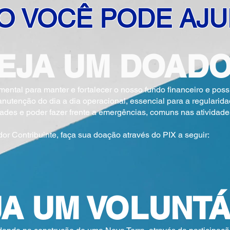
O VOCÊ PODE AJU
EJA UM DOAD
tal para manter e fortalecer o nosso fundo financeiro e possib
nutenção do dia a dia operacional, essencial para a regulari
dades e poder fazer frente a emergências, comuns nas atividades
Contribuinte, faça sua doação através do PIX a seguir:
JA UM VOLUNTÁ