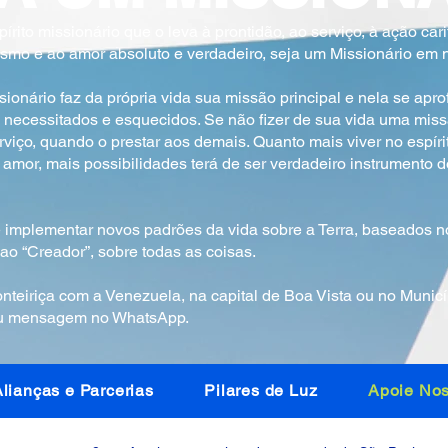
to missionário que o leva à prontidão, ao serviço, à ação car
smo e ao amor absoluto e verdadeiro, seja um Missionário em no
nário faz da própria vida sua missão principal e nela se apro
 necessitados e esquecidos. Se não fizer de sua vida uma missã
viço, quando o prestar aos demais. Quanto mais viver no espíri
 amor, mais possibilidades terá de ser verdadeiro instrumento 
 implementar novos padrões da vida sobre a Terra, baseados 
o “Creador”, sobre todas as coisas.
teiriça com a Venezuela, na capital de Boa Vista ou no Municíp
 ou mensagem no WhatsApp.
lianças e Parcerias
Pilares de Luz
Apoie Nos