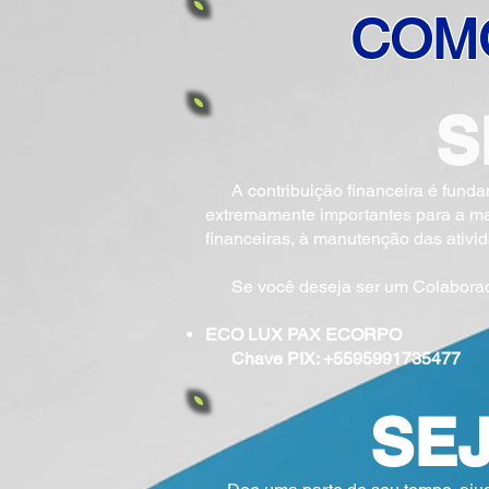
COM
S
A contribuição financeira é fundamen
extremamente importantes para a ma
financeiras, à manutenção das ativi
Se você deseja ser um Colaborador 
ECO LUX PAX ECORPO
Chave PIX: +5595991735477
SE