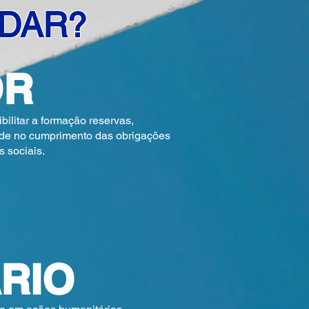
DAR?
OR
ilitar a formação reservas,
dade no cumprimento das obrigações
 sociais.
RIO