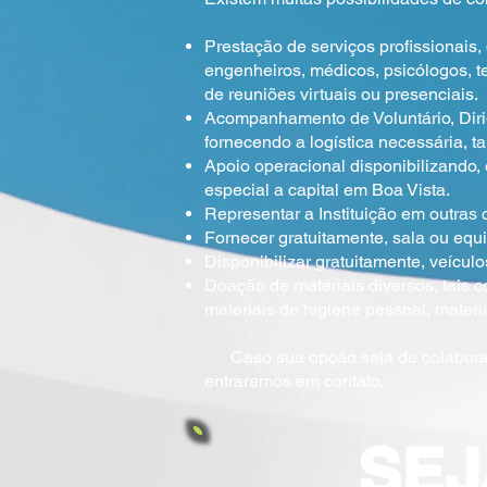
Prestação de serviços profissionais
engenheiros, médicos, psicólogos, te
de reuniões virtuais ou presenciais.
Acompanhamento de Voluntário, Dirig
fornecendo a logística necessária, t
Apoio operacional disponibilizando, 
especial a capital em Boa Vista.
Representar a Instituição em outras 
Fornecer gratuitamente, sala ou equ
Disponibilizar gratuitamente, veícul
Doação de materiais diversos, tais co
materiais de higiene pessoal, materi
Caso sua opção seja de colaborar d
entraremos em contato.
SEJ