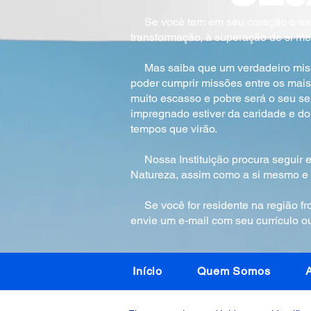
Se você tem em seu coração o espíri
transformação, à superação de si me
Mas saiba que um verdadeiro missio
poder cumprir missões entre os mais
muito escasso e pobre será o seu ser
impregnado estiver da caridade e do
tempos que virão.
Nossa Instituição procura seguir e
Natureza, assim como a si mesmo e a
Se você for residente na região fron
envie um e-mail com seu currículo
Início
Quem Somos
A