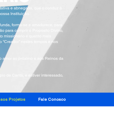
itativa e abnegada, que o conduz à
ssa Instituição.
funda, forma-se e amadurece, para
o para cumprir o Propósito Divino,
to missionário e quanto mais
do “Creador” nestes tempos e nos
no amor ao próximo e aos Reinos da
io de Cantá, e estiver interessado,
sos Projetos
Fale Conosco